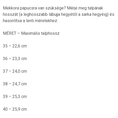
Mekkora papucsra van szüksége? Mérje meg talpának
hosszát (a leghosszabb lábujja hegyétől a sarka hegyéig) és
hasonlítsa a lenti méretekhez:
MÉRET – Maximális talphossz
35 – 22,6 cm
36 – 23,3 cm
37 – 24,0 cm
38 – 24,7 cm
39 – 25,3 cm
40 – 25,9 cm