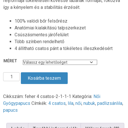
feljformája tökéletesen kövesse lábának formáját, fokozva
így a kényelem és a stabilitás érzését.
100% valódi bőr felsőrész
Anatómiai kialakítású talpszerkezet
Csúszásmentes járófelület
Több színben rendelhető
4 állítható csatos pánt a tökéletes illeszkedésért
MÉRET
4
Kosárba teszem
Csatos
Női
Biokomfort
Cikkszám:
feher 4 csatos-2-1-1-1
Kategória:
Női
Papucs
Gyógypapucs
Címkék:
4 csatos
,
lila
,
női
,
nubuk
,
padlizsánlila
,
-
papucs
Padlizsánlila
nubuk