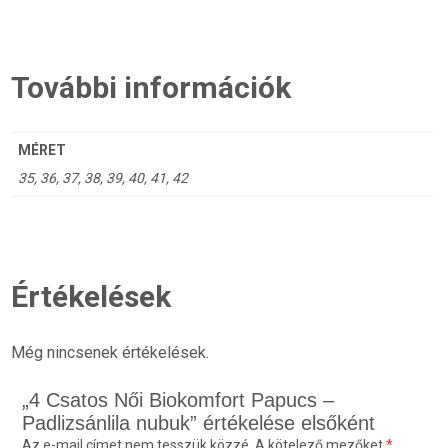
További információk
MÉRET
35, 36, 37, 38, 39, 40, 41, 42
Értékelések
Még nincsenek értékelések.
„4 Csatos Női Biokomfort Papucs –
Padlizsánlila nubuk” értékelése elsőként
Az e-mail címet nem tesszük közzé.
A kötelező mezőket
*