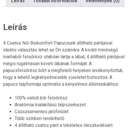
Leírás
További információk
Vélemények (0)
mennyiség
Leírás
4 Csatos Női Biokomfort Papucsunk állítható pántjaival
ideális választás lehet az Ön számára. A kiváló minőségű
marhabőr felsőrész stabilan tartja a lábat, 4 állítható pántjával
mégis rugalmasan követi lábának formáját. A
papucsfelsőrész bőrt a megfelelő helyeken levékonyítottuk,
hogy a lehető legkényelmesebb viseletet biztosítsa. A
papucs talpformája optimális a kényelmes állómunkákhoz.
100% valódi bőr felsőrész
Anatómiai kialakítású talpszerkezet
Csúszásmentes járófelület
Több színben rendelhető
4 állítható csatos pánt a tökéletes illeszkedésért