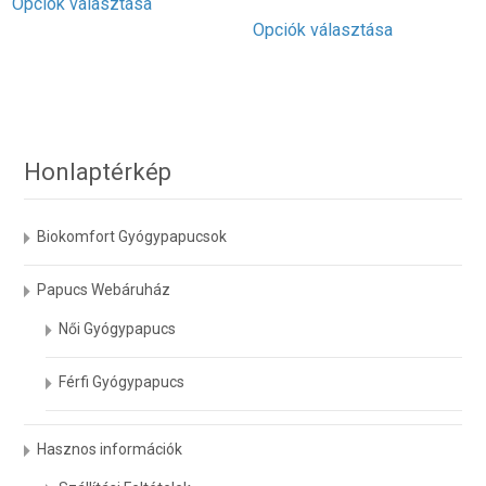
Opciók választása
a
Ennek
Opciók választása
terméknek
a
több
terméknek
variációja
több
van.
variációja
A
van.
változatok
A
Honlaptérkép
a
változatok
termékoldalon
a
Biokomfort Gyógypapucsok
választhatók
termékoldal
ki
választható
Papucs Webáruház
ki
Női Gyógypapucs
Férfi Gyógypapucs
Hasznos információk