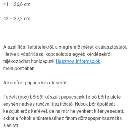
41 – 26,6 cm
42 – 27,2 cm
A szállítási feltételekről, a megfelelő méret kiválasztásáról,
illetve a vásárlással kapcsolatos egyéb kérdésekről
tájékozódhat honlpapunk
Hasznos Információk
menüpontjában.
A komfort papucs kezeléséről:
Fedett (box) bőrből készült papucsaink felső bőrfelülete
enyhén nedves ruhával tisztítható. Nubuk bőr ápolását
kezdjük erős kefével, de ha már helyenként kifényesedett,
akkor a foltok eltüntetéséhez finom dörzspapír használta
ajánlott.