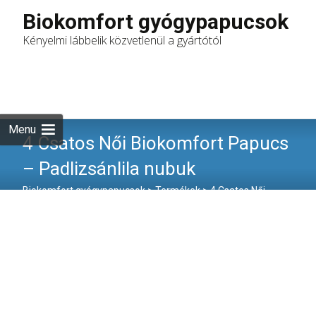
Biokomfort gyógypapucsok
Kényelmi lábbelik közvetlenül a gyártótól
Skip
to
Keresés:
content
Menu
4 Csatos Női Biokomfort Papucs
– Padlizsánlila nubuk
Biokomfort gyógypapucsok
>
Termékek
>
4 Csatos Női
Biokomfort Papucs – Padlizsánlila nubuk