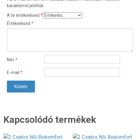
karakterrel jelöltük
A te értékelésed
*
Értékelésed
*
Név
*
E-mail
*
Kapcsolódó termékek