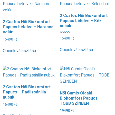
2 Csatos Női Biokomfort
Papucs bélelve – Kék
2 Csatos Női Biokomfort
nubuk
Papucs bélelve – Narancs
velúr
Értékelés:
15490
Ft
15490
Ft
5.00
/ 5
Ennek
Ennek
Opciók választása
Opciók választása
a
a
terméknek
terméknek
több
több
variációja
variációja
van.
van.
A
A
2 Csatos Női Biokomfort
változatok
változatok
Papucs – Padlizsánlila
Női Gumis Oldalú
a
a
nubuk
Biokomfort Papucs –
termékoldal
termékoldalon
TÖBB SZÍNBEN
16490
Ft
választható
választhatók
19490
Ft
Ennek
ki
ki