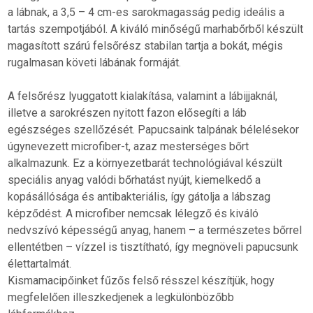
a lábnak, a 3,5 – 4 cm-es sarokmagasság pedig ideális a
tartás szempotjából. A kiváló minőségű marhabőrből készült
magasított szárú felsőrész stabilan tartja a bokát, mégis
rugalmasan követi lábának formáját.
A felsőrész lyuggatott kialakítása, valamint a lábijjaknál,
illetve a sarokrészen nyitott fazon elősegíti a láb
egészséges szellőzését. Papucsaink talpának bélelésekor
úgynevezett microfiber-t, azaz mesterséges bőrt
alkalmazunk. Ez a környezetbarát technológiával készült
speciális anyag valódi bőrhatást nyújt, kiemelkedő a
kopásállósága és antibakteriális, így gátolja a lábszag
képződést. A microfiber nemcsak lélegző és kiváló
nedvszívó képességű anyag, hanem – a természetes bőrrel
ellentétben – vízzel is tisztítható, így megnöveli papucsunk
élettartalmát.
Kismamacipőinket fűzős felső résszel készítjük, hogy
megfelelően illeszkedjenek a legkülönbözőbb