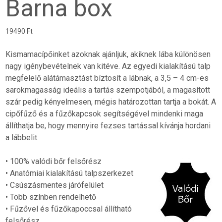
Barna box
19490
Ft
Kismamacípőinket azoknak ajánljuk, akiknek lába különösen
nagy igénybevételnek van kitéve. Az egyedi kialakítású talp
megfelelő alátámasztást bíztosít a lábnak, a 3,5 – 4 cm-es
sarokmagasság ideális a tartás szempotjából, a magasított
szár pedig kényelmesen, mégis határozottan tartja a bokát. A
cipőfűző és a fűzőkapcsok segítségével mindenki maga
állíthatja be, hogy mennyire fezses tartással kívánja hordani
a lábbelit.
• 100% valódi bőr felsőrész
• Anatómiai kialakítású talpszerkezet
• Csúszásmentes járófelület
• Több színben rendelhető
• Fűzővel és fűzőkapoccsal állítható
felsőrész