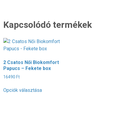
Kapcsolódó termékek
2 Csatos Női Biokomfort
4
Papucs – Fekete box
P
16490
Ft
1
Ennek
Opciók választása
O
a
terméknek
több
variációja
van.
A