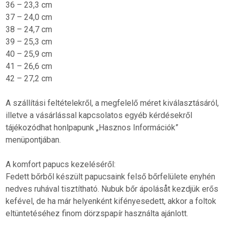
36 – 23,3 cm
37 – 24,0 cm
38 – 24,7 cm
39 – 25,3 cm
40 – 25,9 cm
41 – 26,6 cm
42 – 27,2 cm
A szállítási feltételekről, a megfelelő méret kiválasztásáról,
illetve a vásárlással kapcsolatos egyéb kérdésekről
tájékozódhat honlpapunk „Hasznos Információk”
menüpontjában.
A komfort papucs kezeléséről:
Fedett bőrből készült papucsaink felső bőrfelülete enyhén
nedves ruhával tisztítható. Nubuk bőr ápolásåt kezdjük erős
kefével, de ha már helyenként kifényesedett, akkor a foltok
eltüntetéséhez finom dörzspapír használta ajánlott.