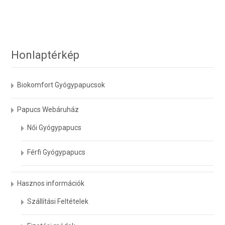
változatok
a
termékoldalon
választhatók
ki
Honlaptérkép
Biokomfort Gyógypapucsok
Papucs Webáruház
Női Gyógypapucs
Férfi Gyógypapucs
Hasznos információk
Szállítási Feltételek