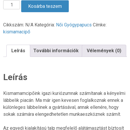
Női
Kosárba teszem
Biokomfort
Kismamacipő
-
Cikkszám:
N/A
Kategória:
Női Gyógypapucs
Címke:
Barna
kismamacipő
box
mennyiség
Leírás
További információk
Vélemények (0)
Leírás
Kismamamcipőink igazi kuriózumnak számítanak a kényelmi
lábbelik piacán. Ma már igen kevesen foglalkoznak ennek a
különleges lábbelinek a gyártásával, annak ellenére, hogy
sokak számára elengedhetetlen munkaeszköznek számít.
Az egyedi kialakítású talp megfelelő alátámasztást bíztosít