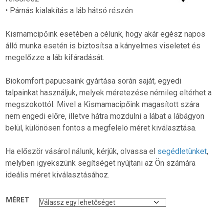
• Párnás kialakítás a láb hátsó részén
Kismamcipőink esetében a célunk, hogy akár egész napos
álló munka esetén is biztosítsa a kányelmes viseletet és
megelőzze a láb kifáradását.
Biokomfort papucsaink gyártása során saját, egyedi
talpainkat használjuk, melyek méretezése némileg eltérhet a
megszokottól. Mivel a Kismamacipőink magasított szára
nem engedi előre, illetve hátra mozdulni a lábat a lábágyon
belül, különösen fontos a megfelelö méret kiválasztása.
Ha először vásárol nálunk, kérjük, olvassa el
segédletünket
,
melyben igyekszünk segítséget nyújtani az Ön számára
ideális méret kiválasztásához.
MÉRET