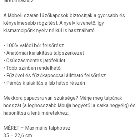
lábformákhoz.
A lábbeli szárán fűzőkapcsok biztosítják a gyorsabb és
kényelmesebb rögzítést. A nyelv kivehető, így
kismamcipőnk nyelv nélkül is használható.
• 100% valódi bőr felsőrész
• Anatómiai kialakítású talpszerkezet
• Csúszásmentes járófelület
• Több színben rendelhető
• Fűzővel és fűzőkapoccsal állítható felsőrész
• Párnás kialakítás a láb hátsó részén
Mekkora papucsra van szüksége? Mérje meg talpának
hosszát (a leghosszabb lábujja hegyétől a sarka hegyéig) és
hasonlítsa a lenti méretekhez:
MÉRET – Maximális talphossz
35 – 22,6 cm