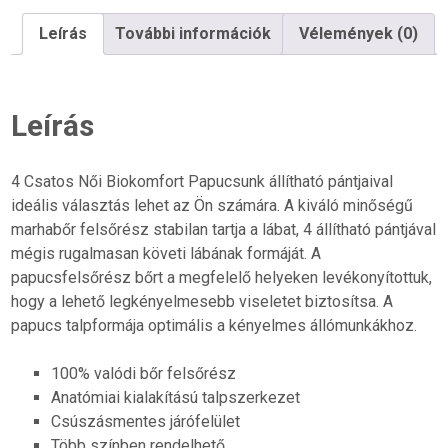
Drapp
Leírás
További információk
Vélemények (0)
nubuk
mennyiség
Leírás
4 Csatos Női Biokomfort Papucsunk állítható pántjaival
ideális választás lehet az Ön számára. A kiváló minőségű
marhabőr felsőrész stabilan tartja a lábat, 4 állítható pántjával
mégis rugalmasan követi lábának formáját. A
papucsfelsőrész bőrt a megfelelő helyeken levékonyítottuk,
hogy a lehető legkényelmesebb viseletet biztosítsa. A
papucs talpformája optimális a kényelmes állómunkákhoz.
100% valódi bőr felsőrész
Anatómiai kialakítású talpszerkezet
Csúszásmentes járófelület
Több színben rendelhető