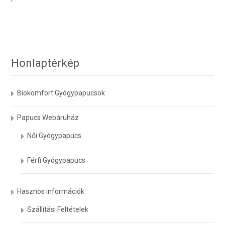
a
/
terméknek
O
több
variációja
van.
A
Honlaptérkép
változatok
a
Biokomfort Gyógypapucsok
termékoldalon
választhatók
Papucs Webáruház
ki
Női Gyógypapucs
Férfi Gyógypapucs
Hasznos információk
Szállítási Feltételek