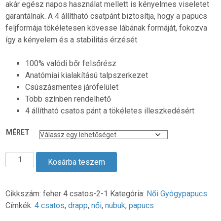
akár egész napos használat mellett is kényelmes viseletet
garantálnak. A 4 állítható csatpánt biztosítja, hogy a papucs
feljformája tökéletesen kövesse lábának formáját, fokozva
így a kényelem és a stabilitás érzését.
100% valódi bőr felsőrész
Anatómiai kialakítású talpszerkezet
Csúszásmentes járófelület
Több színben rendelhető
4 állítható csatos pánt a tökéletes illeszkedésért
MÉRET
4
Kosárba teszem
Csatos
Női
Biokomfort
Cikkszám:
feher 4 csatos-2-1
Kategória:
Női Gyógypapucs
Papucs
Címkék:
4 csatos
,
drapp
,
női
,
nubuk
,
papucs
-