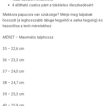
4 állítható csatos pánt a tökéletes illeszkedésért
Mekkora papucsra van szüksége? Mérje meg talpának
hosszát (a leghosszabb lábujja hegyétől a sarka hegyéig) és
hasonlítsa a lenti méretekhez:
MÉRET – Maximális talphossz
35 – 22,6 cm
36 – 23,3 cm
37 – 24,0 cm
38 – 24,7 cm
39 – 25,3 cm
40 – 25,9 cm