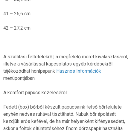
41 – 26,6 cm
42 – 27,2 cm
A szállítási feltételekről, a megfelelő méret kiválasztásáról,
illetve a vásárlással kapcsolatos egyéb kérdésekről
tájékozódhat honlpapunk
Hasznos Információk
menüpontjában.
A komfort papucs kezeléséről:
Fedett (box) bőrből készült papucsaink felső bőrfelülete
enyhén nedves ruhával tisztítható. Nubuk bőr ápolását
kezdjük erős kefével, de ha már helyenként kifényesedett,
akkor a foltok eltüntetéséhez finom dörzspapír használta