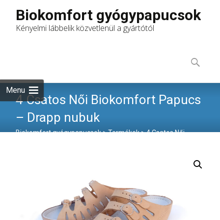
Biokomfort gyógypapucsok
Kényelmi lábbelik közvetlenül a gyártótól
Skip
to
Keresés:
content
Menu
4 Csatos Női Biokomfort Papucs
– Drapp nubuk
Biokomfort gyógypapucsok
>
Termékek
>
4 Csatos Női
Biokomfort Papucs – Drapp nubuk