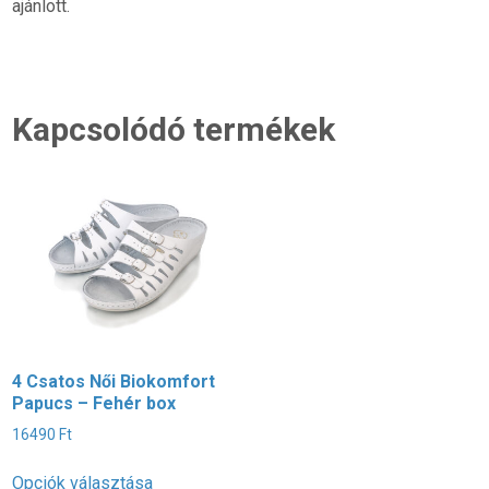
ajánlott.
Kapcsolódó termékek
4 Csatos Női Biokomfort
2
Papucs – Fehér box
P
a
16490
Ft
Ennek
É
1
Opciók választása
5