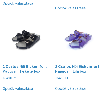
Opciók választása
/ 5
Ennek
a
Opciók választása
a
terméknek
terméknek
több
több
variációja
variációja
van.
van.
A
A
változatok
változatok
a
a
termékoldalon
termékoldal
választhatók
választható
ki
ki
2 Csatos Női Biokomfort
2 Csatos Női Biokomfort
Papucs – Fekete box
Papucs – Lila box
16490
Ft
16490
Ft
Ennek
Ennek
Opciók választása
Opciók választása
a
a
terméknek
terméknek
több
több