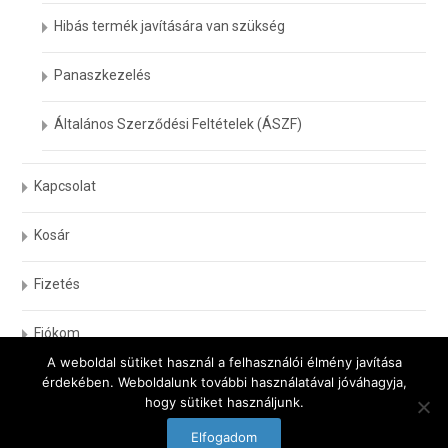
Hibás termék javítására van szükség
Panaszkezelés
Általános Szerződési Feltételek (ÁSZF)
Kapcsolat
Kosár
Fizetés
Fiókom
A weboldal sütiket használ a felhasználói élmény javítása
érdekében. Weboldalunk további használatával jóváhagyja,
hogy sütiket használjunk.
Copyright © Biokomfort gyógypapucsok
Elfogadom
Powered by WordPress
, Designed and Developed by
templatesnext