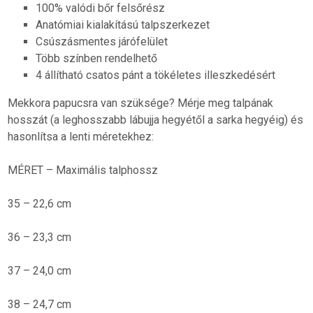
100% valódi bőr felsőrész
Anatómiai kialakítású talpszerkezet
Csúszásmentes járófelület
Több színben rendelhető
4 állítható csatos pánt a tökéletes illeszkedésért
Mekkora papucsra van szüksége? Mérje meg talpának
hosszát (a leghosszabb lábujja hegyétől a sarka hegyéig) és
hasonlítsa a lenti méretekhez:
MÉRET – Maximális talphossz
35 – 22,6 cm
36 – 23,3 cm
37 – 24,0 cm
38 – 24,7 cm