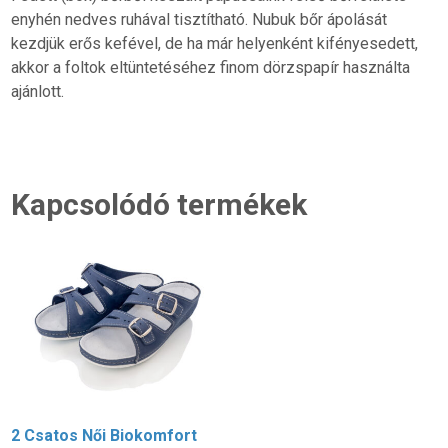
enyhén nedves ruhával tisztítható. Nubuk bőr ápolását
kezdjük erős kefével, de ha már helyenként kifényesedett,
akkor a foltok eltüntetéséhez finom dörzspapír használta
ajánlott.
Kapcsolódó termékek
2 Csatos Női Biokomfort
2