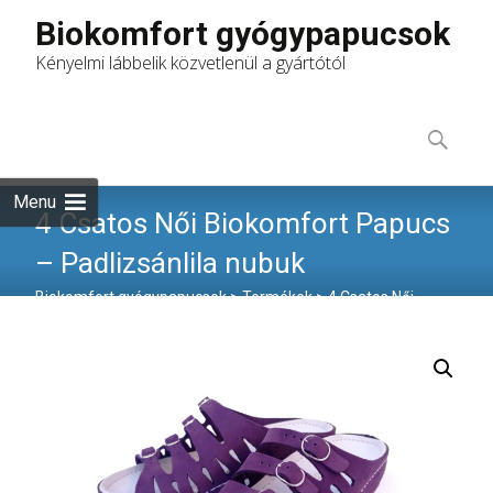
Biokomfort gyógypapucsok
Kényelmi lábbelik közvetlenül a gyártótól
Skip
to
Keresés:
content
Menu
4 Csatos Női Biokomfort Papucs
– Padlizsánlila nubuk
Biokomfort gyógypapucsok
>
Termékek
>
4 Csatos Női
Biokomfort Papucs – Padlizsánlila nubuk