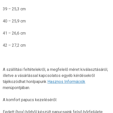
39 – 25,3 cm
40 – 25,9 cm
41 – 26,6 cm
42 – 27,2 cm
A szállítási feltételekről, a megfelelő méret kiválasztásáról,
illetve a vásárlással kapcsolatos egyéb kérdésekről
tájékozódhat honlpapunk
Hasznos Információk
menüpontjában.
A komfort papucs kezeléséről:
Fedett (box) bőrből készült papucsaink felső bőrfelülete