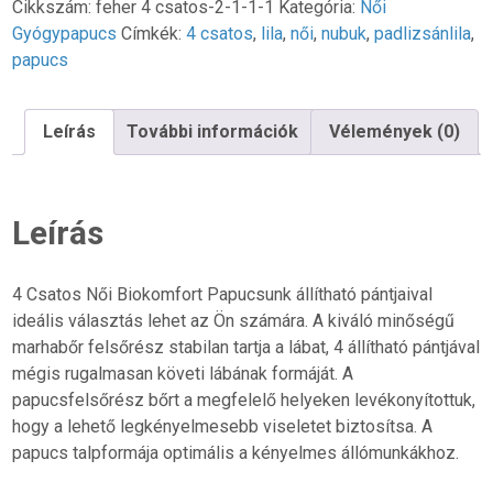
Biokomfort
Cikkszám:
feher 4 csatos-2-1-1-1
Kategória:
Női
Papucs
Gyógypapucs
Címkék:
4 csatos
,
lila
,
női
,
nubuk
,
padlizsánlila
,
-
papucs
Padlizsánlila
nubuk
Leírás
További információk
Vélemények (0)
mennyiség
Leírás
4 Csatos Női Biokomfort Papucsunk állítható pántjaival
ideális választás lehet az Ön számára. A kiváló minőségű
marhabőr felsőrész stabilan tartja a lábat, 4 állítható pántjával
mégis rugalmasan követi lábának formáját. A
papucsfelsőrész bőrt a megfelelő helyeken levékonyítottuk,
hogy a lehető legkényelmesebb viseletet biztosítsa. A
papucs talpformája optimális a kényelmes állómunkákhoz.