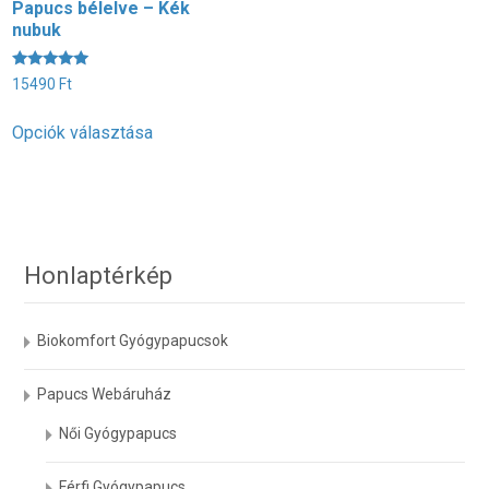
Papucs bélelve – Kék
P
nubuk
É
1
5
Értékelés:
15490
Ft
/
5.00
O
/ 5
Ennek
Opciók választása
a
terméknek
több
variációja
van.
A
Honlaptérkép
változatok
a
Biokomfort Gyógypapucsok
termékoldalon
választhatók
Papucs Webáruház
ki
Női Gyógypapucs
Férfi Gyógypapucs