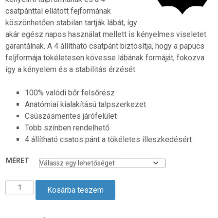
csatpánttal ellátott fejformának
köszönhetően stabilan tartják lábát, így
akár egész napos használat mellett is kényelmes viseletet
garantálnak. A 4 állítható csatpánt biztosítja, hogy a papucs
feljformája tökéletesen kövesse lábának formáját, fokozva
így a kényelem és a stabilitás érzését.
100% valódi bőr felsőrész
Anatómiai kialakítású talpszerkezet
Csúszásmentes járófelület
Több színben rendelhető
4 állítható csatos pánt a tökéletes illeszkedésért
MÉRET
4
Kosárba teszem
Csatos
Női