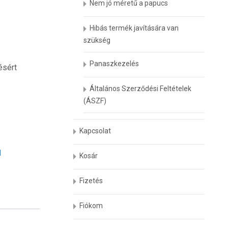
Nem jó méretű a papucs
Hibás termék javítására van
szükség
Panaszkezelés
ésért
Általános Szerződési Feltételek
(ÁSZF)
Kapcsolat
1
Kosár
Fizetés
Fiókom