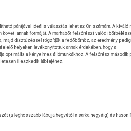
tható pántjával ideális választás lehet az Ön számára. A kivál
n követi annak formáját. A marhabőr felsőrészt valódi bőrbéléssel
sa, majd dísztűzéssel rögzítjük a fedőbőrhöz, az eredmény pedig
gfelelő helyeken levékonyítottuk annak érdekében, hogy a
ája optimális a kényelmes állómunkákhoz. A felsőrész második p
letesen illeszkedik lábfejéhez.
 (a leghosszabb lábujja hegyétől a sarka hegyéig) és hasonlít