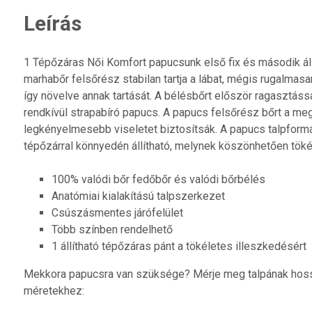
Leírás
1 Tépőzáras Női Komfort papucsunk első fix és második állí
marhabőr felsőrész stabilan tartja a lábat, mégis rugalmasa
így növelve annak tartását. A bélésbőrt először ragasztás
rendkívül strapabíró papucs. A papucs felsőrész bőrt a me
legkényelmesebb viseletet biztosítsák. A papucs talpform
tépőzárral könnyedén állítható, melynek köszönhetően töké
100% valódi bőr fedőbőr és valódi bőrbélés
Anatómiai kialakítású talpszerkezet
Csúszásmentes járófelület
Több színben rendelhető
1 állítható tépőzáras pánt a tökéletes illeszkedésért
Mekkora papucsra van szüksége? Mérje meg talpának hosszát
méretekhez: