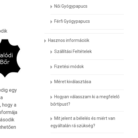
Női Gyógypapucs
Férfi Gyógypapucs
odik
Hasznos információk
Szállítási Feltételek
Fizetési módok
Méret kiválasztása
edig egy
Hogyan válasszam ki a megfelelő
 a
bőrtípust?
, hogy a
pformája
Mit jelent a bélelés és miért van
második
egyáltalán rá szükség?
önhetően