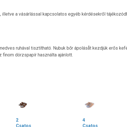
ól, illetve a vásárlással kapcsolatos egyéb kérdésekről tájékozód
nedves ruhával tisztítható. Nubuk bőr ápolásåt kezdjük erős kefé
 finom dörzspapír használta ajánlott.
2
4
Csatos
Csatos