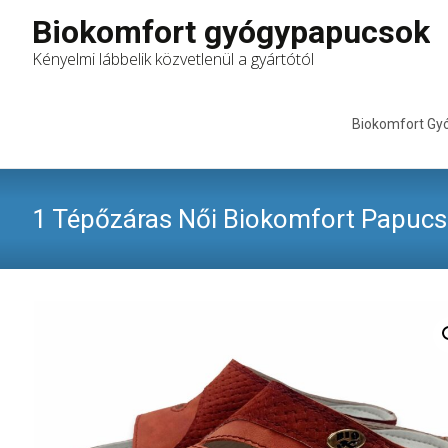
Biokomfort gyógypapucsok
Kényelmi lábbelik közvetlenül a gyártótól
Skip
to
Biokomfort Gy
content
1 Tépőzáras Női Biokomfort Papucs 