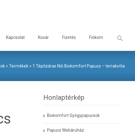
Keresés:
Kapcsolat
Kosár
Fizetés
Fiókom
sok
>
Termékek
>
1 Tépőzáras Női Biokomfort Papucs – terrakotta
Honlaptérkép
cs
Biokomfort Gyógypapucsok
Papucs Webáruház