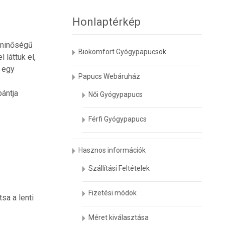
Honlaptérkép
ó minőségű
Biokomfort Gyógypapucsok
 láttuk el,
 egy
Papucs Webáruház
ántja
Női Gyógypapucs
Férfi Gyógypapucs
Hasznos információk
Szállítási Feltételek
Fizetési módok
sa a lenti
Méret kiválasztása