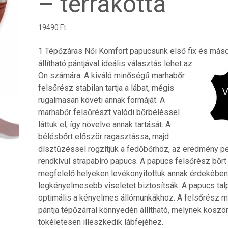
– terrakotta
19490
Ft
1 Tépőzáras Női Komfort papucsunk első fix és más
állítható pántjával ideális
választás lehet az
Ön számára. A kiváló minőségű marhabőr
felsőrész stabilan tartja a lábat, mégis
rugalmasan követi annak formáját. A
marhabőr felsőrészt valódi bőrbéléssel
láttuk el, így növelve annak tartását. A
bélésbőrt először ragasztássa, majd
dísztűzéssel rögzítjük a fedőbőrhöz, az eredmény p
rendkívül strapabíró papucs. A papucs felsőrész bőrt
megfelelő helyeken levékonyítottuk annak érdekében
legkényelmesebb viseletet biztosítsák. A papucs tal
optimális a kényelmes állómunkákhoz. A felsőrész 
pántja tépőzárral könnyedén állítható, melynek kösz
tökéletesen illeszkedik lábfejéhez.