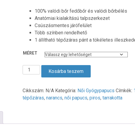
100% valódi bőr fedőbőr és valódi bőrbélés
Anatómiai kialakítású talpszerkezet
Csúszásmentes járófelület
Több színben rendelhető
1 állítható tépőzáras pánt a tökéletes illeszked
MÉRET
1
Kosárba teszem
Tépőzáras
Női
Biokomfort
Cikkszám:
N/A
Kategória:
Női Gyógypapucs
Címkék:
Papucs
tépőzáras
,
narancs
,
női papucs
,
piros
,
tarrakotta
-
terrakotta
mennyiség