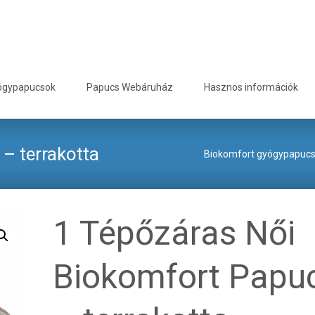
ógypapucsok
Papucs Webáruház
Hasznos információk
– terrakotta
Biokomfort gyógypapuc
1 Tépőzáras Női
Biokomfort Papu