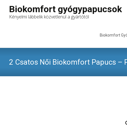
Biokomfort gyógypapucsok
Kényelmi lábbelik közvetlenül a gyártótól
Skip
to
Biokomfort Gy
content
2 Csatos Női Biokomfort Papucs – P