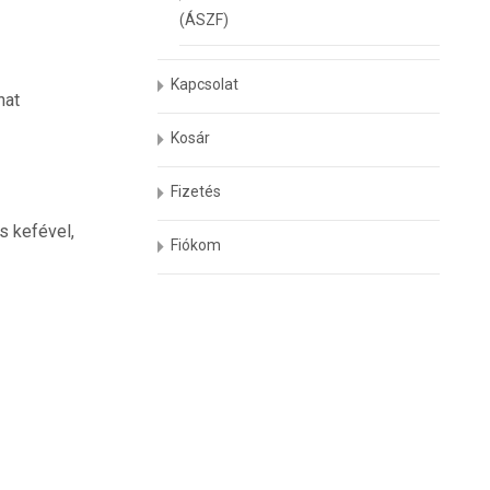
(ÁSZF)
Kapcsolat
hat
Kosár
Fizetés
s kefével,
Fiókom