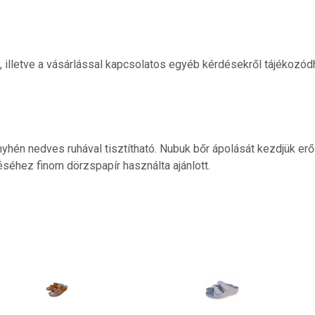
ól, illetve a vásárlással kapcsolatos egyéb kérdésekről tájékozód
nyhén nedves ruhával tisztítható. Nubuk bőr ápolását kezdjük erő
éséhez finom dörzspapír használta ajánlott.