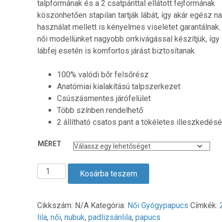
talpformának és a 2 csatpánttal ellátott fejformának
köszönhetően stapilan tartják lábát, így akár egész n
használat mellett is kényelmes viseletet garantálnak
női modellünket nagyobb orrkivágással készítjük, íg
lábfej esetén is komfortos járást biztosítanak.
100% valódi bőr felsőrész
Anatómiai kialakítású talpszerkezet
Csúszásmentes járófelület
Több színben rendelhető
2 állítható csatos pant a tökéletes illeszkedésé
MÉRET
2
Kosárba teszem
Csatos
Női
Biokomfort
Cikkszám:
N/A
Kategória:
Női Gyógypapucs
Címkék:
Papucs
lila
,
női
,
nubuk
,
padlizsánlila
,
papucs