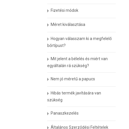
Fizetési módok
Méret kiválasztása
Hogyan válasszam ki a megfelelő
bőrtípust?
Mit jelent a bélelés és miért van
egyáltalán rá szükség?
Nem jó méretű a papucs
Hibás termék javítására van
szükség
Panaszkezelés
Általános Szerződési Feltételek