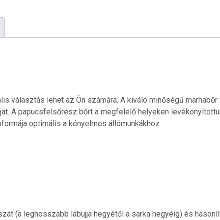
-
Padlizsánlila
nubuk
mennyiség
eális választás lehet az Ön számára. A kiváló minőségű marhabőr
áját. A papucsfelsőrész bőrt a megfelelő helyeken levékonyítottu
lpformája optimális a kényelmes állómunkákhoz.
 (a leghosszabb lábujja hegyétől a sarka hegyéig) és hasonlít