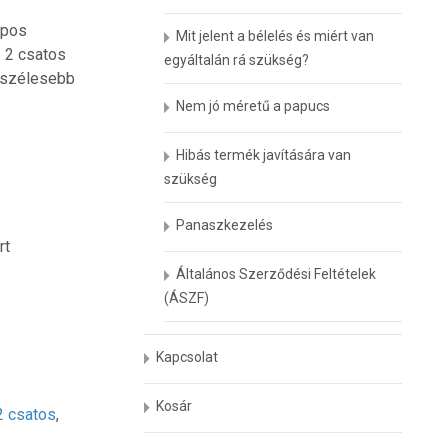
apos
Mit jelent a bélelés és miért van
. 2 csatos
egyáltalán rá szükség?
y szélesebb
Nem jó méretű a papucs
Hibás termék javítására van
szükség
Panaszkezelés
rt
Általános Szerződési Feltételek
(ÁSZF)
Kapcsolat
Kosár
2 csatos
,