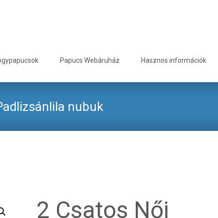
ógypapucsok
Papucs Webáruház
Hasznos információk
adlizsánlila nubuk
Biokomfort gyógypapucsok
>
2 Csatos Női