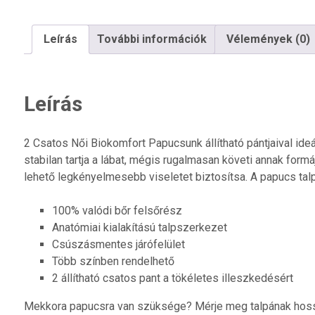
Leírás
További információk
Vélemények (0)
Leírás
2 Csatos Női Biokomfort Papucsunk állítható pántjaival id
stabilan tartja a lábat, mégis rugalmasan követi annak form
lehető legkényelmesebb viseletet biztosítsa. A papucs ta
100% valódi bőr felsőrész
Anatómiai kialakítású talpszerkezet
Csúszásmentes járófelület
Több színben rendelhető
2 állítható csatos pant a tökéletes illeszkedésért
Mekkora papucsra van szüksége? Mérje meg talpának hosszát