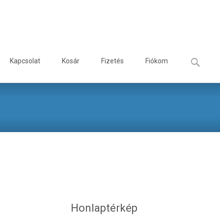
Keresés:
Kapcsolat
Kosár
Fizetés
Fiókom
Termékek
>
2 Csatos Női Biokomfort Papucs – Padlizsánlila nubuk
Honlaptérkép