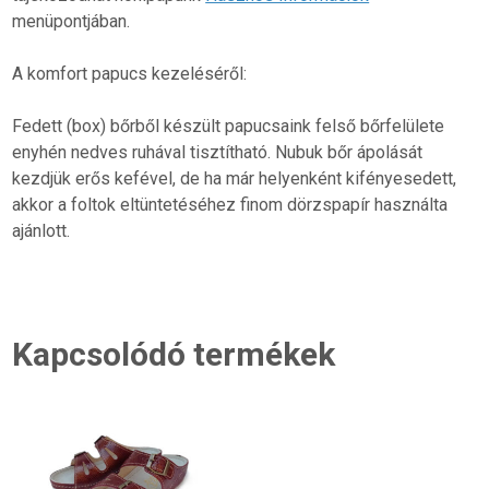
menüpontjában.
A komfort papucs kezeléséről:
Fedett (box) bőrből készült papucsaink felső bőrfelülete
enyhén nedves ruhával tisztítható. Nubuk bőr ápolását
kezdjük erős kefével, de ha már helyenként kifényesedett,
akkor a foltok eltüntetéséhez finom dörzspapír használta
ajánlott.
Kapcsolódó termékek