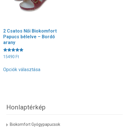
2 Csatos Női Biokomfort
2
Papucs bélelve – Bordó
B
arany
T
Értékelés:
É
15490
Ft
1
5.00
5
/ 5
/
Ennek
Opciók választása
O
a
terméknek
több
variációja
van.
A
Honlaptérkép
változatok
a
Biokomfort Gyógypapucsok
termékoldalon