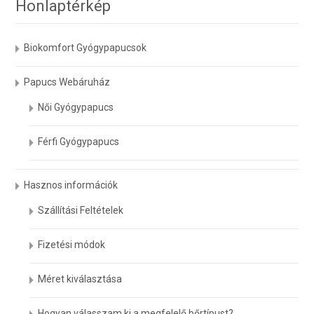
Honlaptérkép
Biokomfort Gyógypapucsok
Papucs Webáruház
Női Gyógypapucs
Férfi Gyógypapucs
Hasznos információk
Szállítási Feltételek
Fizetési módok
Méret kiválasztása
Hogyan válasszam ki a megfelelő bőrtípust?