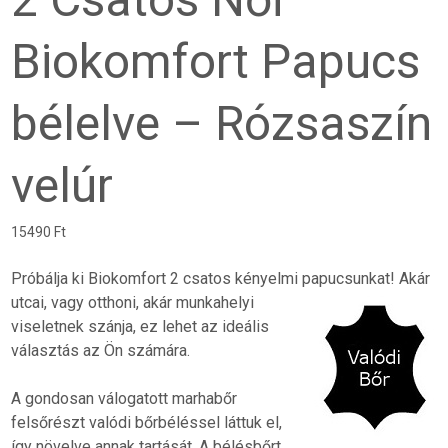
Biokomfort Papucs
bélelve – Rózsaszín
velúr
15490
Ft
Próbálja ki Biokomfort 2 csatos kényelmi papucsunkat! Akár
utcai, vagy otthoni, akár
munkahelyi
viseletnek szánja, ez lehet az ideális
választás az Ön számára.
A gondosan válogatott marhabőr
felsőrészt valódi bőrbéléssel láttuk el,
így növelve annak tartását. A bélésbőrt