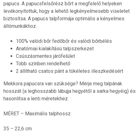
papucs. A papucsfelsőrész bőrt a megfelelő helyeken
levékonyítottuk, hogy a lehető legkényelmesebb viseletet
biztosítsa. A papucs talpformája optimális a kényelmes
állómunkákhoz.
100% valódi bőr fedőbőr és valódi bőrbélés
Anatómiai kialakítású talpszerkezet
Csúszásmentes járófelület
Több színben rendelhető
2 állítható csatos pánt a tökéletes illeszkedésért
Mekkora papucsra van szüksége? Mérje meg talpának
hosszát (a leghosszabb lábujja hegyétől a sarka hegyéig) és
hasonlítsa a lenti méretekhez:
MÉRET – Maximális talphossz
35 – 22,6 cm