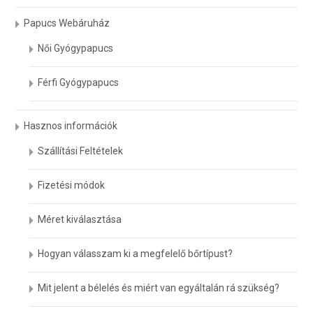
választhatók
Papucs Webáruház
ki
Női Gyógypapucs
Férfi Gyógypapucs
Hasznos információk
Szállítási Feltételek
Fizetési módok
Méret kiválasztása
Hogyan válasszam ki a megfelelő bőrtípust?
Mit jelent a bélelés és miért van egyáltalán rá szükség?