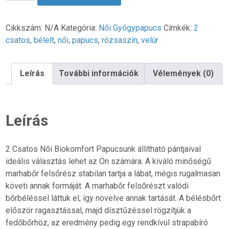
Csatos
Női
Biokomfort
Cikkszám:
N/A
Kategória:
Női Gyógypapucs
Címkék:
2
Papucs
csatos
,
bélelt
,
női
,
papucs
,
rózsaszín
,
velúr
bélelve
-
Leírás
További információk
Vélemények (0)
Rózsaszín
velúr
mennyiség
Leírás
2 Csatos Női Biokomfort Papucsunk állítható pántjaival
ideális választás lehet az Ön számára. A kiváló minőségű
marhabőr felsőrész stabilan tartja a lábat, mégis rugalmasan
követi annak formáját. A marhabőr felsőrészt valódi
bőrbéléssel láttuk el, így növelve annak tartását. A bélésbőrt
először ragasztással, majd dísztűzéssel rögzítjük a
fedőbőrhöz, az eredmény pedig egy rendkívül strapabíró