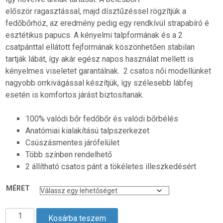
először ragasztással, majd dísztűzéssel rögzítjük a
fedőbőrhöz, az eredmény pedig egy rendkívül strapabíró é
esztétikus papucs. A kényelmi talpformának és a 2
csatpánttal ellátott fejformának köszönhetően stabilan
tartják lábát, így akár egész napos használat mellett is
kényelmes viseletet garantálnak. 2 csatos női modellünket
nagyobb orrkivágással készítjük, így szélesebb lábfej
esetén is komfortos járást biztosítanak.
100% valódi bőr fedőbőr és valódi bőrbélés
Anatómiai kialakítású talpszerkezet
Csúszásmentes járófelület
Több színben rendelhető
2 állítható csatos pánt a tökéletes illeszkedésért
MÉRET
2
Kosárba teszem